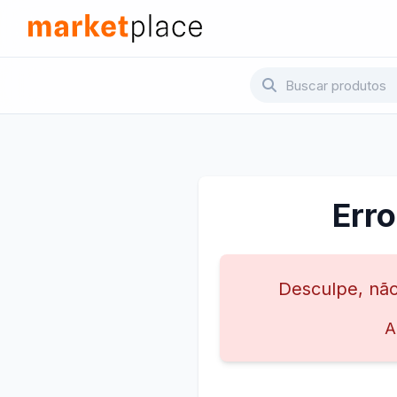
Pular para o conteúdo principal
Marketplace - Voltar para a página inicial
Err
Desculpe, não
A