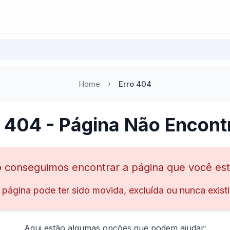
Home
Erro 404
o 404 - Página Não Encont
 conseguimos encontrar a página que você es
 página pode ter sido movida, excluída ou nunca existi
Aqui estão algumas opções que podem ajudar: