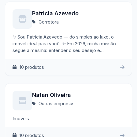
Patricia Azevedo
Corretora
✨ Sou Patrícia Azevedo — do simples ao luxo, o
imóvel ideal para você. ✨ Em 2026, minha missão
segue a mesma: entender o seu desejo e
transformar o sonho da casa própria em realidade. ✨
Corretora por paixão, conecto pessoas a
10 produtos
oportunidades únicas — seja para morar,alugar ou
investir, da cidade ao litoral do sul da Bahia. 📍 Conte
comigo para dar o próximo passo em 2026.
Natan Oliveira
Outras empresas
Imóveis
10 produtos