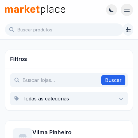
Pular para o conteúdo principal
Abri
Marketplace - Voltar para a página inicial
Filtros
Buscar
Vilma Pinheiro