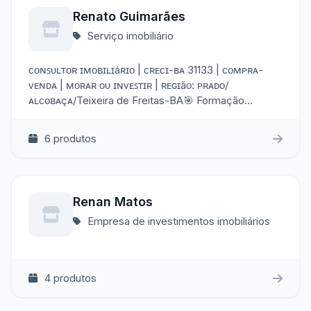
Renato Guimarães
Serviço imobiliário
ᴄᴏɴꜱᴜʟᴛᴏʀ ɪᴍᴏʙɪʟɪáʀɪᴏ | ᴄʀᴇᴄɪ-ʙᴀ 31133 | ᴄᴏᴍᴘʀᴀ-
ᴠᴇɴᴅᴀ | ᴍᴏʀᴀʀ ᴏᴜ ɪɴᴠᴇꜱᴛɪʀ | ʀᴇɢɪãᴏ: ᴘʀᴀᴅᴏ/
ᴀʟᴄᴏʙᴀçᴀ/Teixeira de Freitas-BA🎯 Formação
Superior: Bacharel Contabilidade
@renatoinvestimentosnolitoral
6 produtos
Renan Matos
Empresa de investimentos imobiliários
4 produtos