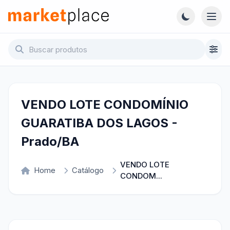
Pular para o conteúdo principal
Abri
Marketplace - Voltar para a página inicial
VENDO LOTE CONDOMÍNIO
GUARATIBA DOS LAGOS -
Prado/BA
VENDO LOTE
Home
Catálogo
CONDOM...