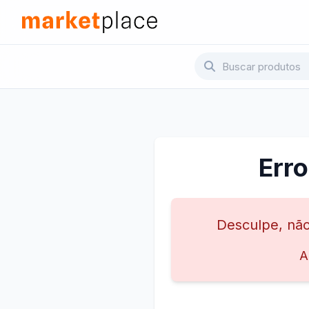
Pular para o conteúdo principal
Marketplace - Voltar para a página inicial
Err
Desculpe, não
A