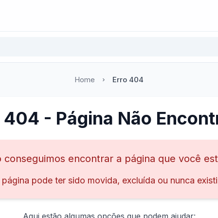
Home
Erro 404
o 404 - Página Não Encont
 conseguimos encontrar a página que você es
 página pode ter sido movida, excluída ou nunca existi
Aqui estão algumas opções que podem ajudar: