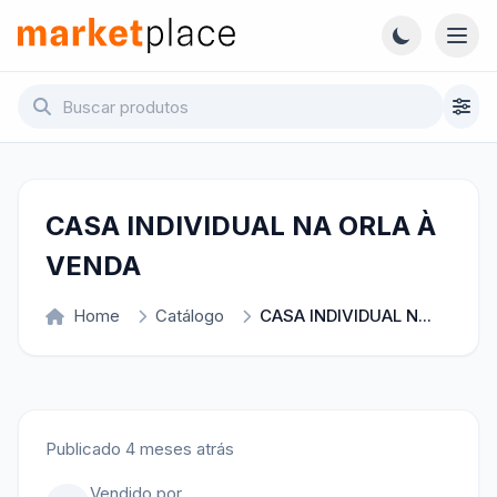
Pular para o conteúdo principal
Abri
Marketplace - Voltar para a página inicial
CASA INDIVIDUAL NA ORLA À
VENDA
Home
Catálogo
CASA INDIVIDUAL N...
Publicado 4 meses atrás
Vendido por