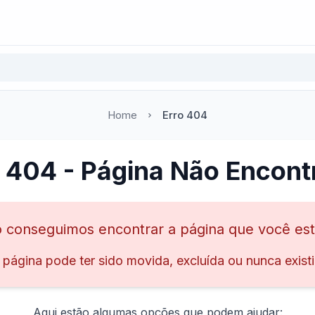
Home
Erro 404
o 404 - Página Não Encont
 conseguimos encontrar a página que você es
 página pode ter sido movida, excluída ou nunca existi
Aqui estão algumas opções que podem ajudar: