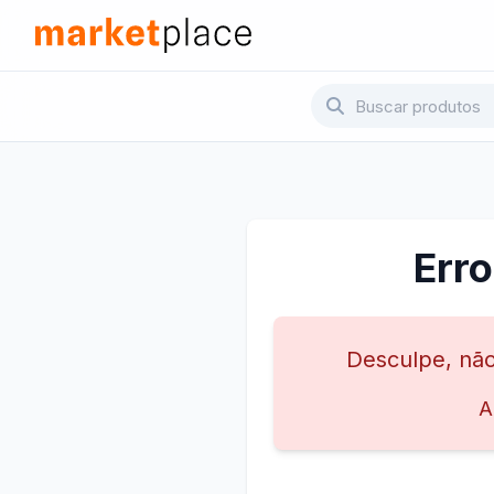
Pular para o conteúdo principal
Marketplace - Voltar para a página inicial
Err
Desculpe, não
A