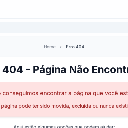
Home
Erro 404
o 404 - Página Não Encont
 conseguimos encontrar a página que você es
 página pode ter sido movida, excluída ou nunca existi
Aqui estão algumas opções que podem ajudar: