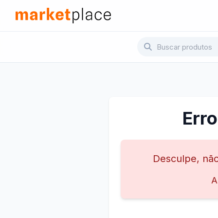
Pular para o conteúdo principal
Marketplace - Voltar para a página inicial
Err
Desculpe, não
A