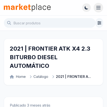
Pular para o conteúdo principal
Abri
Marketplace - Voltar para a página inicial
2021 | FRONTIER ATK X4 2.3
BITURBO DIESEL
AUTOMÁTICO
Home
Catálogo
2021 | FRONTIER A...
Publicado 3 meses atrás