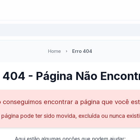
Home
Erro 404
o 404 - Página Não Encont
 conseguimos encontrar a página que você es
 página pode ter sido movida, excluída ou nunca existi
Aqui estão algumas opções que podem ajudar: