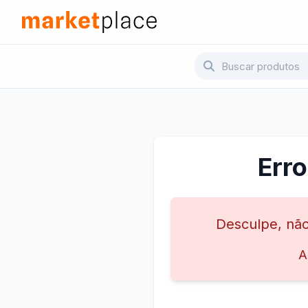
Pular para o conteúdo principal
Marketplace - Voltar para a página inicial
Err
Desculpe, não
A