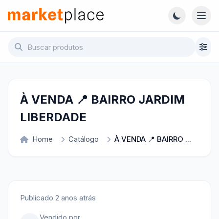
Pular para o conteúdo principal
Abri
Marketplace - Voltar para a página inicial
À VENDA 📍 BAIRRO JARDIM
LIBERDADE
Home
Catálogo
À VENDA 📍 BAIRRO ...
Publicado 2 anos atrás
Vendido por