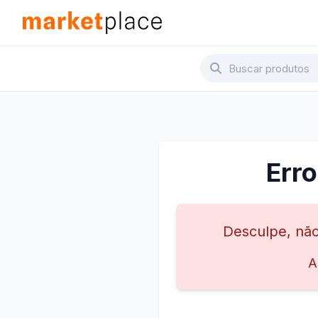
Pular para o conteúdo principal
Marketplace - Voltar para a página inicial
Err
Desculpe, não
A