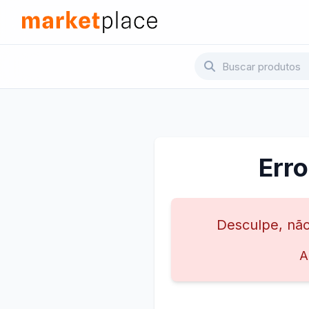
Pular para o conteúdo principal
Marketplace - Voltar para a página inicial
Err
Desculpe, não
A