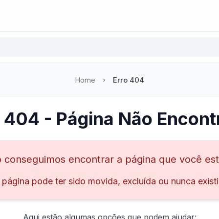
Home
Erro 404
o 404 - Página Não Encont
 conseguimos encontrar a página que você es
 página pode ter sido movida, excluída ou nunca existi
Aqui estão algumas opções que podem ajudar: