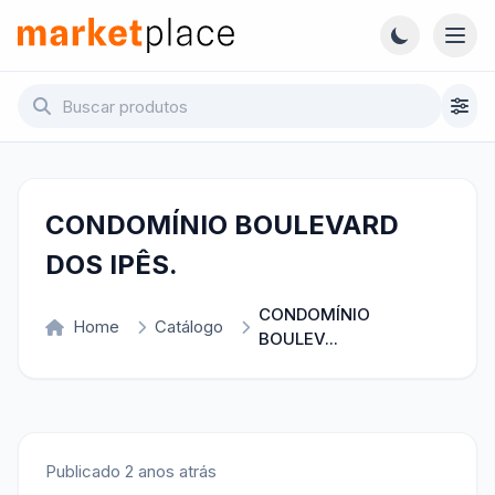
Pular para o conteúdo principal
Abri
Marketplace - Voltar para a página inicial
CONDOMÍNIO BOULEVARD
DOS IPÊS.
CONDOMÍNIO
Home
Catálogo
BOULEV...
Publicado 2 anos atrás