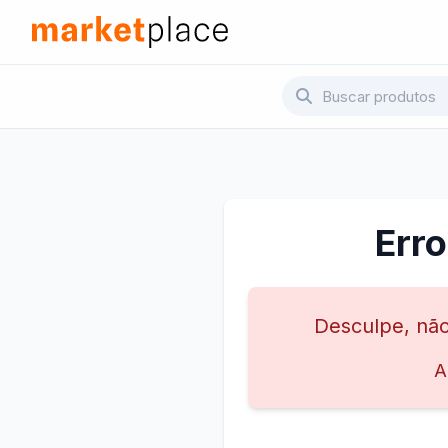
Pular para o conteúdo principal
Marketplace - Voltar para a página inicial
Err
Desculpe, não
A