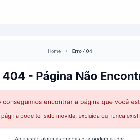
Home
Erro 404
o 404 - Página Não Encont
 conseguimos encontrar a página que você es
 página pode ter sido movida, excluída ou nunca existi
Aqui estão algumas opções que podem ajudar: