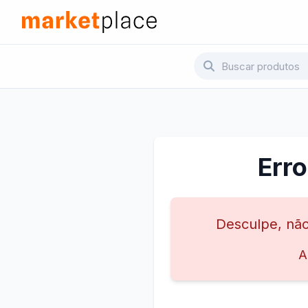
Pular para o conteúdo principal
Marketplace - Voltar para a página inicial
Err
Desculpe, não
A