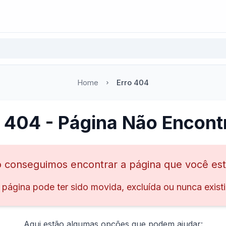
Home
Erro 404
o 404 - Página Não Encont
 conseguimos encontrar a página que você es
 página pode ter sido movida, excluída ou nunca existi
Aqui estão algumas opções que podem ajudar: